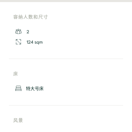
容纳人数和尺寸
2
124 sqm
床
特大号床
风景