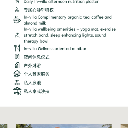
Daily In-villa afternoon nutrition platter
专属心静轩特权
In-villa Complimentary organic tea, coffee and
almond milk
In-villa wellbeing amenities – yoga mat, exercise
stretch band, sleep enhancing lights, sound
therapy bowl
In-villa Wellness oriented minibar
夜间休息仪式
户外淋浴
个人管家服务
私人泳池
私人泰式沙拉