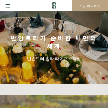
지금 예약하기
반얀트리가 준비한 나만의
세계
반얀트리 빌라 라이프스타일