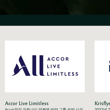
Accor Live Limitless
Krisf
Accor와의 파트너십 덕분에 반얀 그룹 숙박 시설
2022년 