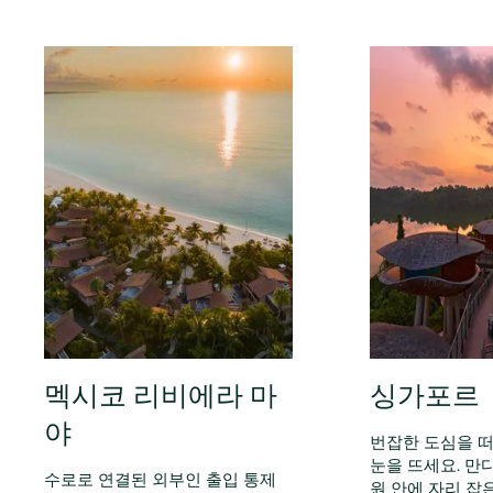
멕시코 리비에라 마
싱가포르
야
번잡한 도심을 
눈을 뜨세요. 만
수로로 연결된 외부인 출입 통제
원 안에 자리 잡은