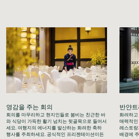
영감을 주는 회의
반얀트
회의를 마무리하고 현지인들로 붐비는 친근한 바
화려하고 
와 식당이 가득한 활기 넘치는 뒷골목으로 들어서
매력적인
세요. 여행지의 에너지를 발산하는 화려한 축하
레스토랑과
행사를 주최하세요. 공식적인 프리젠테이션이든
배경에 주