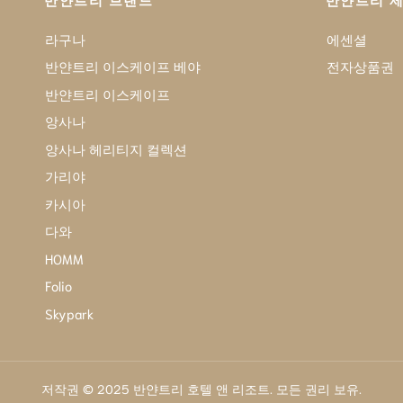
반얀트리 브랜드
반얀트리 
라구나
에센셜
반얀트리 이스케이프 베야
전자상품권
반얀트리 이스케이프
앙사나
앙사나 헤리티지 컬렉션
가리야
카시아
다와
HOMM
Folio
Skypark
저작권 © 2025 반얀트리 호텔 앤 리조트. 모든 권리 보유.