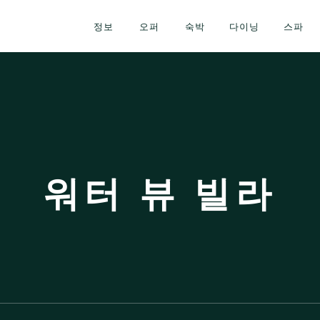
정보
오퍼
숙박
다이닝
스파
워터 뷰 빌라