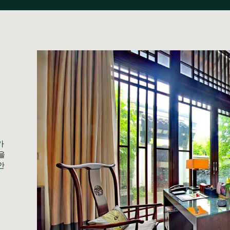
가
 
안