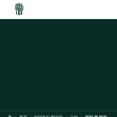
홈
중국
반얀트리 항저우
숙박
워터 뷰 빌라