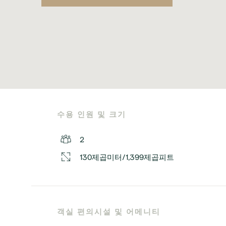
수용 인원 및 크기
2
130제곱미터/1,399제곱피트
객실 편의시설 및 어메니티