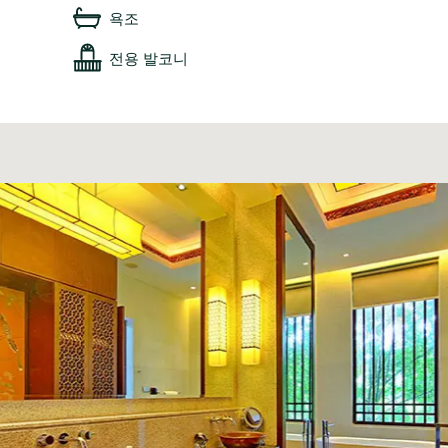
욕조
전용 발코니