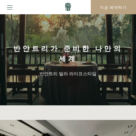
지금 예약하기
반얀트리가 준비한 나만의
세계
반얀트리 빌라 라이프스타일