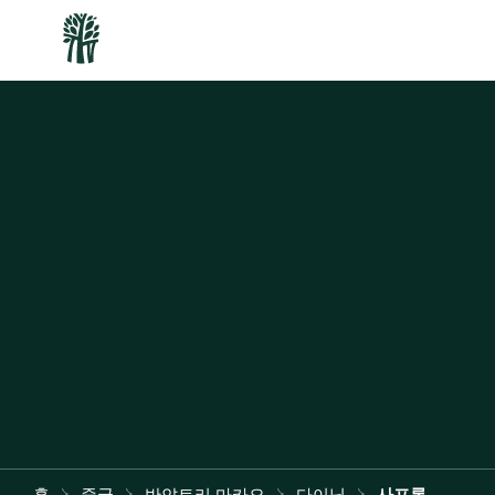
홈
중국
반얀트리 마카오
다이닝
사프론