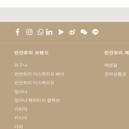
반얀트리 브랜드
반얀트리 
라구나
에센셜
반얀트리 이스케이프 베야
전자상품권
반얀트리 이스케이프
앙사나
앙사나 헤리티지 컬렉션
가리야
카시아
다와