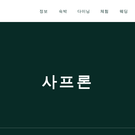
정보
숙박
다이닝
체험
웨딩
사프론