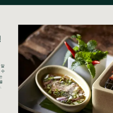
정
 알
 수
 
 
 