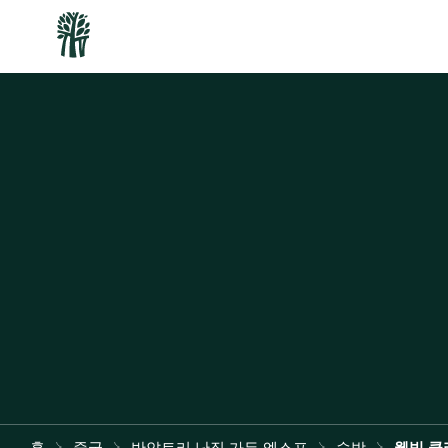
홈
중국
반얀트리 난징 가든 엑스포
숙박
웰빙 클