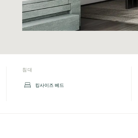
침대
킹사이즈 베드