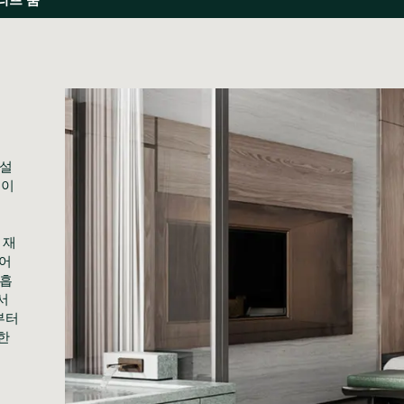
 설
이 
 재
어 
 흡
 
터 
 