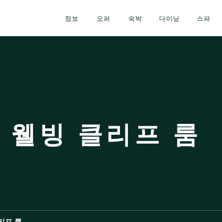
정보
오퍼
숙박
다이닝
스파
웰빙 클리프 룸 
리프 룸