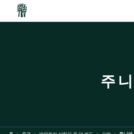
주니
홈
중국
반얀트리 상하이 온 더 번드
숙박
주니어