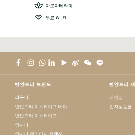
아로마테라피
무료 Wi-Fi
반얀트리 브랜드
반얀트리 
라구나
에센셜
반얀트리 이스케이프 베야
전자상품권
반얀트리 이스케이프
앙사나
앙사나 헤리티지 컬렉션