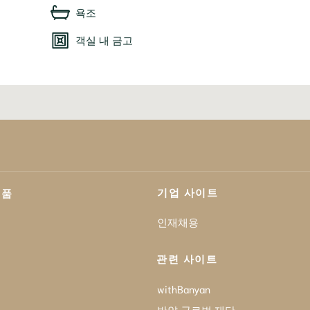
욕조
객실 내 금고
기업 사이트
제품
인재채용
관련 사이트
withBanyan
반얀 글로벌 재단