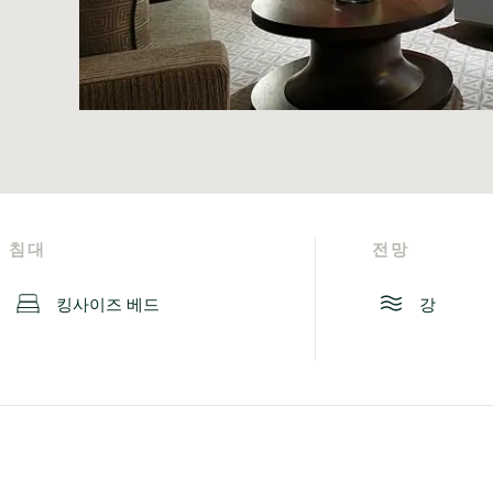
침대
전망
킹사이즈 베드
강