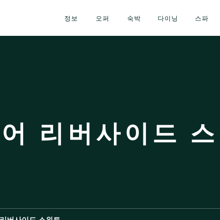
정보
오퍼
숙박
다이닝
스파
어 리버사이드 
 리버사이드 스위트