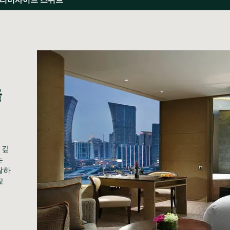
 
 깊
 
달하
교