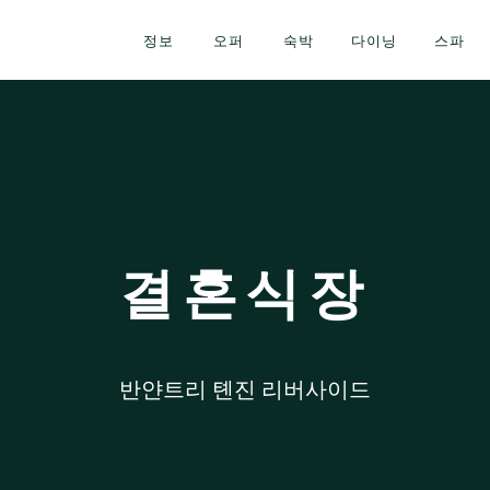
정보
오퍼
숙박
다이닝
스파
결혼식장