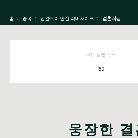
홈
중국
반얀트리 톈진 리버사이드
결혼식장
전체 호텔 숙박
153
웅장한 결