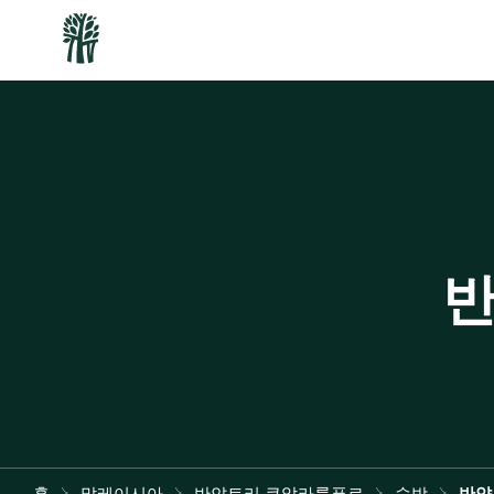
반
홈
말레이시아
반얀트리 쿠알라룸푸르
숙박
반얀