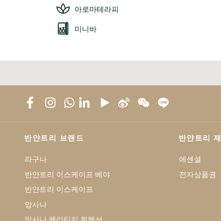
아로마테라피
미니바
반얀트리 브랜드
반얀트리 
라구나
에센셜
반얀트리 이스케이프 베야
전자상품권
반얀트리 이스케이프
앙사나
앙사나 헤리티지 컬렉션