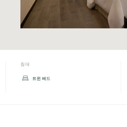
침대
트윈 베드