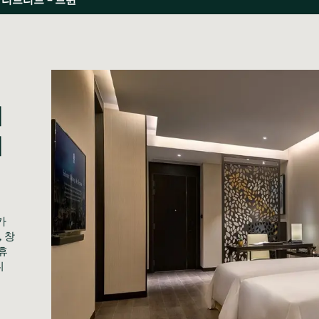
이
취
카
 창
휴
니