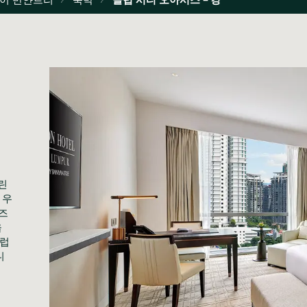
 
 우
즈 
 
럽 
니