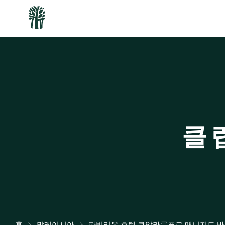
클
홈
말레이시아
파빌리온 호텔 쿠알라룸푸르 매니지드 