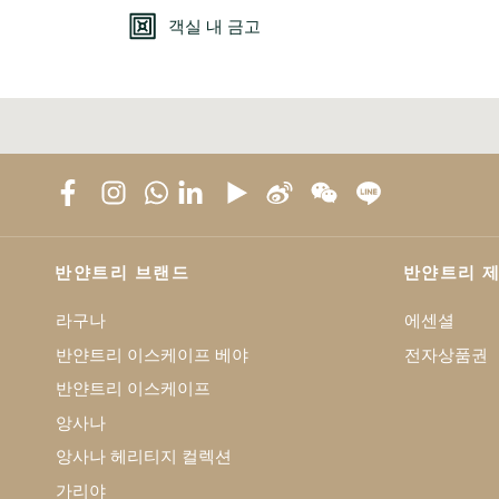
객실 내 금고
반얀트리 브랜드
반얀트리 
라구나
에센셜
반얀트리 이스케이프 베야
전자상품권
반얀트리 이스케이프
앙사나
앙사나 헤리티지 컬렉션
가리야