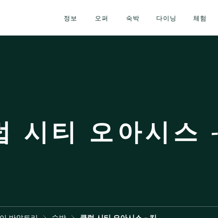
정보
오퍼
숙박
다이닝
체험
럽 시티 오아시스 -
바이 반얀트리
숙박
클럽 시티 오아시스 - 킹