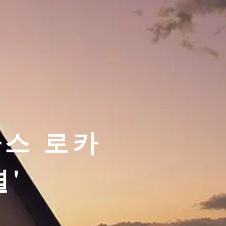
라스 로카
별'