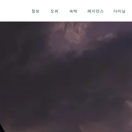
정보
오퍼
숙박
레지던스
다이닝