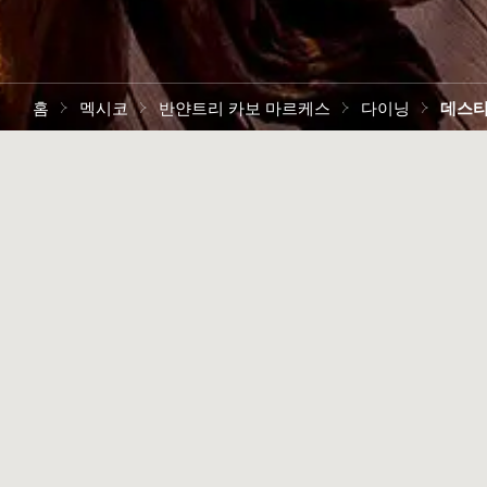
홈
멕시코
반얀트리 카보 마르케스
다이닝
데스티
바다와 암석이 만나는 곳
서 즐기는 분위기 만점 다
닝 경험