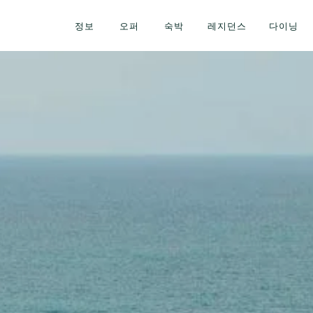
정보
오퍼
숙박
레지던스
다이닝