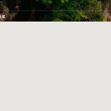
박료
 예
요.