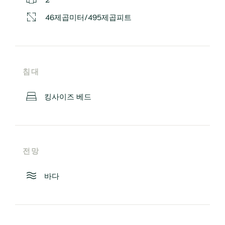
46제곱미터/495제곱피트
침대
킹사이즈 베드
전망
바다