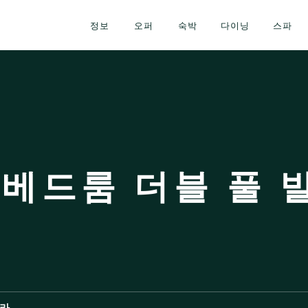
정보
오퍼
숙박
다이닝
스파
 베드룸 더블 풀 
빌라