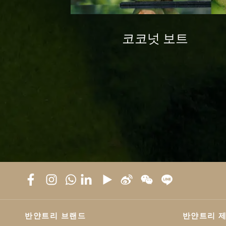
니
코코넛 보트
반얀트리 브랜드
반얀트리 