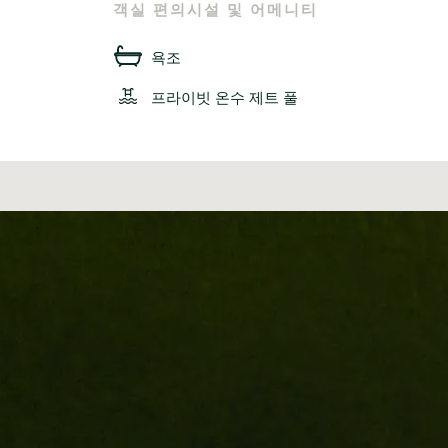
객실 편의시설 및 어메니티
욕조
프라이빗 온수 제트 풀