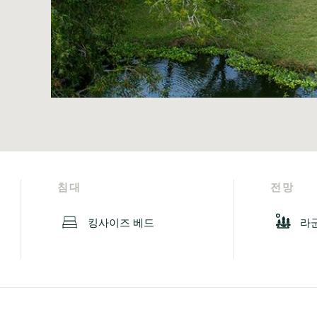
침대
전망
킹사이즈 베드
라