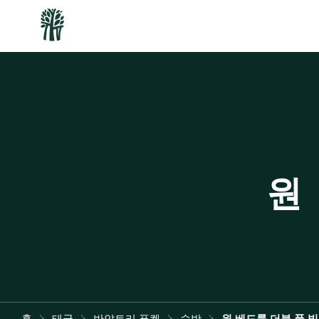
원
홈
태국
반얀트리 푸켓
숙박
원 베드룸 더블 풀 