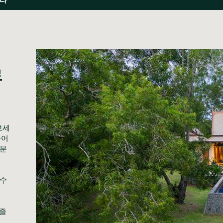
로
보세
어 
러분
수 
 즐