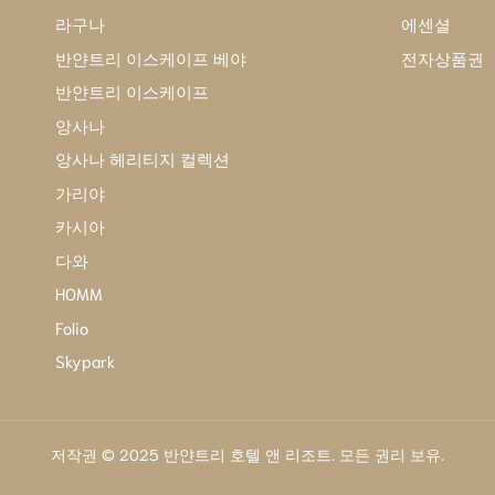
라구나
에센셜
반얀트리 이스케이프 베야
전자상품권
반얀트리 이스케이프
앙사나
앙사나 헤리티지 컬렉션
가리야
카시아
다와
HOMM
Folio
Skypark
저작권 © 2025 반얀트리 호텔 앤 리조트. 모든 권리 보유.