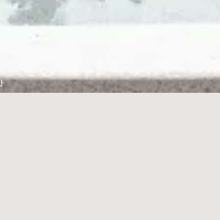
간
감
일