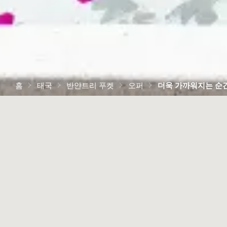
홈
태국
반얀트리 푸켓
오퍼
더욱 가까워지는 순
반얀트리 아래에서 느끼는 
서로의 존재
침 안개가 스며드는 광활한 산의 경치나 영롱한 햇살이 
싸는 한적한 바닷가 안식처에서 로맨틱한 감정을 다시 