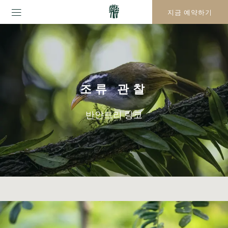
지금 예약하기
조류 관찰
반얀트리 랑코