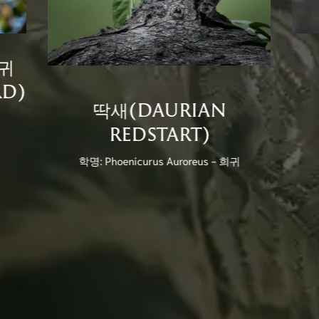
귀
RD)
딱새(DAURIAN
REDSTART)
학명: Phoenicurus Auroreus - 희귀