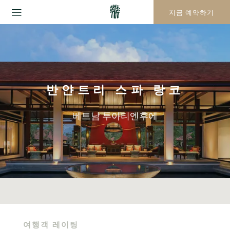
지금 예약하기
반얀트리 스파 랑코
베트남 투아티엔후에
여행객 레이팅