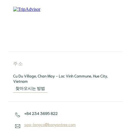
주소
Cu Du Village, Chan May - Loc Vinh Commune, Hue City, 
찾아오시는 방법
+84 234 3695 822
spa-langco@banyantree.com