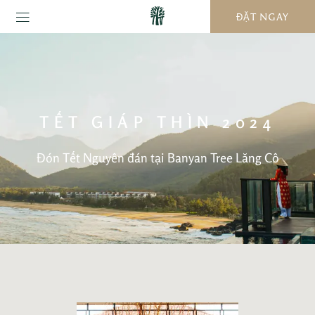
ĐẶT NGAY
TẾT GIÁP THÌN 2024
Đón Tết Nguyên đán tại Banyan Tree Lăng Cô