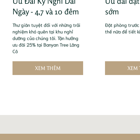
Ưu Đãi Kỳ Nghỉ Dài
Ưu đãi đặ
Ngày - 4,7 và 10 đêm
sớm
Thư giãn tuyệt đối với những trải
Đặt phòng trước
nghiệm khó quên tại khu nghỉ
thế nữa để tiết 
dưỡng của chúng tôi. Tận hưởng
ưu đãi 25% tại Banyan Tree Lăng
Cô
XEM THÊM
XEM