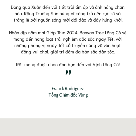
Đông qua Xuân đến với tiết trời ấm áp và ánh nắng chan 
hòa. Rặng Trường Sơn hùng vĩ càng trở nên rực rỡ và 
tráng lệ bởi nguồn sống mới dồi dào và đầy hứng khởi.
Nhân dịp năm mới Giáp Thìn 2024, Banyan Tree Lăng Cô sẽ 
mang đến hàng loạt trải nghiệm đặc sắc ngày Tết, với 
những phong vị ngày Tết cổ truyền cùng vô vàn hoạt 
động vui chơi, giải trí đậm đà bản sắc dân tộc.
Rất mong được chào đón bạn đến với Vịnh Lăng Cô!
Franck Rodriguez 

Tổng Giám đốc Vùng