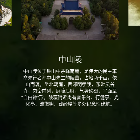
中山陵
中山陵位于钟山中茅峰南麓，是伟大的民主革
命先行者孙中山先生的陵墓，占地两千亩，依
山而筑，坐北朝南，西邻明孝陵，东毗灵谷
寺，岗峦前列，屏障后峙，气势磅礴，平面呈
“自由钟”形。陵寝附近尚有音乐台、行健亭、光
化亭、流徽榭、藏经楼等多处纪念性建筑。