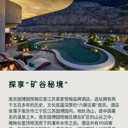
探享“矿谷秘境”
南京园博园悦榕庄是江苏首家悦榕品牌酒店，选址拥有两
千五百多年的历史，文化底蕴深厚的“六朝古都”南京。酒店
坐落于南京市江宁区江苏园博园内，地处汤山，是中国著
名的温泉之乡。南京园博园悦榕庄建在矿区的山谷之中，
掩映在崖顶倾流而下的瀑布水帘之后。酒店共有115间客