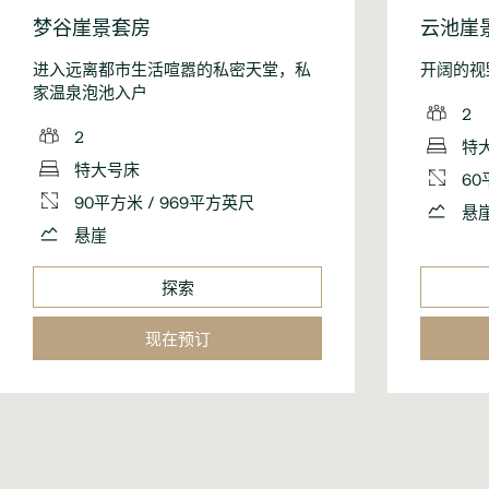
梦谷崖景套房
云池崖
进入远离都市生活喧嚣的私密天堂，私
开阔的视
家温泉泡池入户
2
2
特
特大号床
60
90平方米 / 969平方英尺
悬
悬崖
探索
现在预订