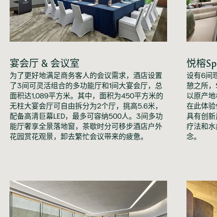
宴会厅 & 会议室
悦榕Sp
为了更好地满足商务客人的会议需求，酒店设置
设有6间
了3间可灵活组合的多功能厅和1间大宴会厅，总
憩之所，
面积达1,089平方米。其中，面积为450平方米的
以原产地
无柱大宴会厅可自由拆分为2个厅，挑高5.6米，
在此体验
配备高清巨幕LED，最多可容纳500人。3间多功
具有创新
能厅奢享全景落地窗，茶歇时分可移步酒店户外
疗法和水
花园赏花观景，卸去繁忙会议带来的疲惫。
念。