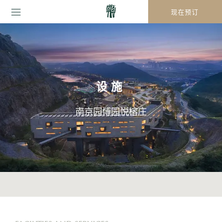
现在预订
设施
南京园博园悦榕庄