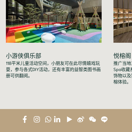
小游侠俱乐部
悦榕阁
118平米儿童活动空间，小朋友可在此尽情嬉戏玩
推广当地
耍，参与各式DIY活动，还有丰富的益智类图书画
Spa收
册可供翻阅。
饰物以及
榕体验。