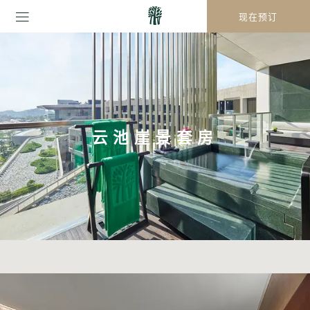
现在预订
云池崖景套房