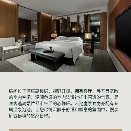
房间位于酒店高楼层，视野开阔，拥有客厅、卧室等宽敞
的室内空间，温润色调的室内装潢衬托出闲逸的气氛，是
宾客逃离繁忙都市生活的心静轩。云池崖景套房亦配有专
属温泉泡池，让您尽情沉醉于舒适和惬意的氛围中，悦享
矿谷秘境的悠然自得。