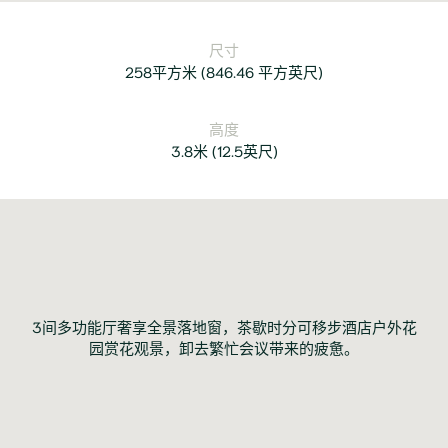
尺寸
258平方米
(
846.46 平方英尺
)
高度
3.8米
(
12.5英尺
)
3间多功能厅奢享全景落地窗，茶歇时分可移步酒店户外花
园赏花观景，卸去繁忙会议带来的疲惫。