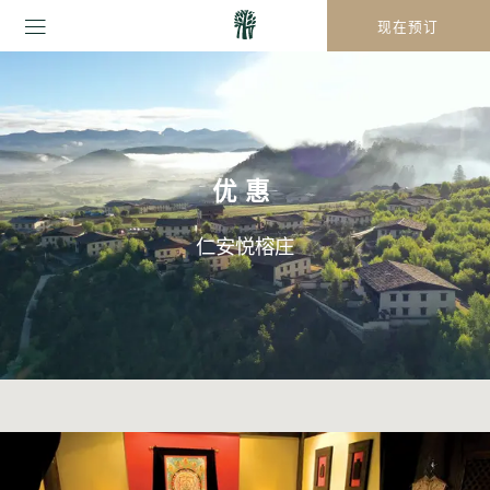
现在预订
优惠
仁安悦榕庄