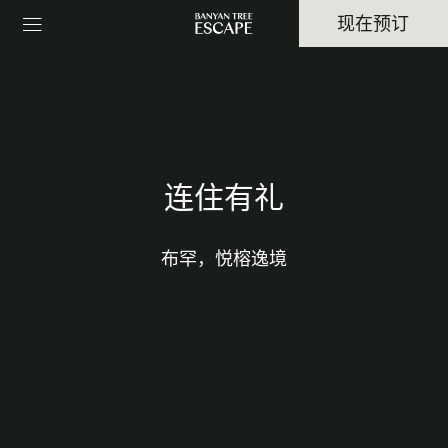
现在预订
连住有礼
布罕，悦榕逸境