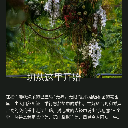
一切从这里开始
在我们屡获殊荣的巴厘岛 “无界，无限 ”度假酒店私密的氛围
里，由大自然见证，举行您梦想中的婚礼，在婉转鸟鸣和蝉声
合奏的交响乐中走过红毯，对心爱的人轻声说出“我愿意”三个
字，热带森林葱茏宁静，远山黛影连绵，风景令人回味一生。