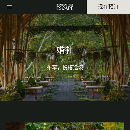
现在预订
婚礼
布罕，悦榕逸境