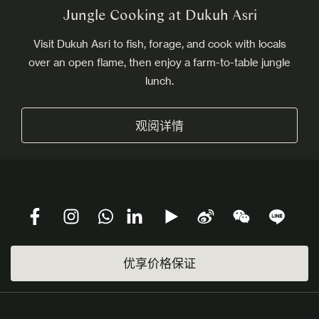
Jungle Cooking at Dukuh Asri
Visit Dukuh Asri to fish, forage, and cook with locals
over an open flame, then enjoy a farm-to-table jungle
lunch.
观阅详情
优享价格保证