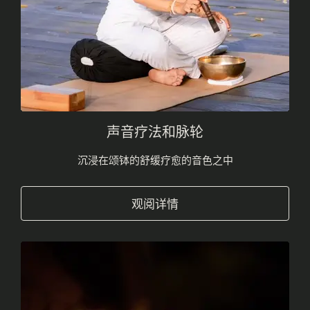
声音疗法和脉轮
沉浸在颂钵的舒缓疗愈的音色之中
观阅详情