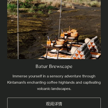
Batur Brewscape
Immerse yourself in a sensory adventure through
Kintamani’s enchanting coffee highlands and captivating
volcanic landscapes.
观阅详情