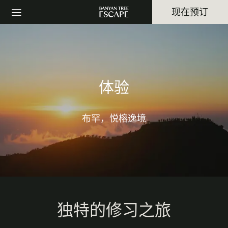
现在预订
体验
布罕，悦榕逸境
独特的修习之旅