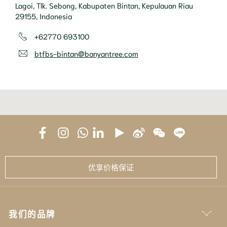
Lagoi, Tlk. Sebong, Kabupaten Bintan, Kepulauan Riau
29155, Indonesia
+62770 693100
btfbs-bintan@banyantree.com
优享价格保证
我们的品牌