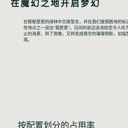
在魔幻之地开启梦幻
在郁郁葱葱的绿林中交换誓言，并在我们度假胜地的标
性地点之一说出“我愿意”。日间的岩边泳池给您令人叹
止的海景，到了夜晚，又转变成夜空的璀璨倒影，如临
境。
按配置划分的占用率