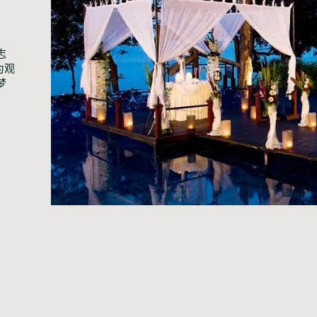
志
为观
梦