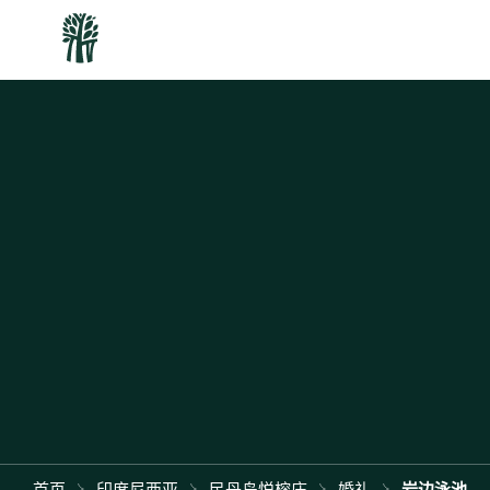
首页
印度尼西亚
民丹岛悦榕庄
婚礼
岩边泳池