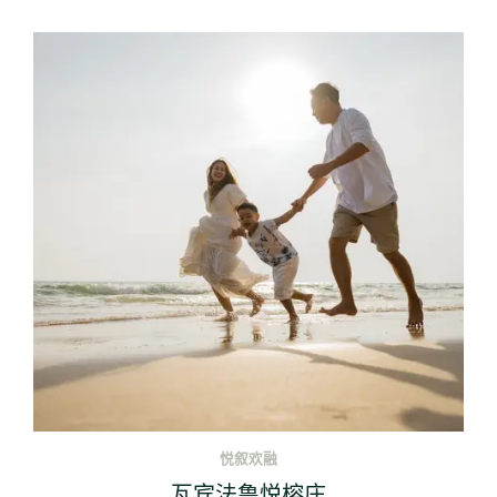
悦叙欢融
瓦宾法鲁悦榕庄