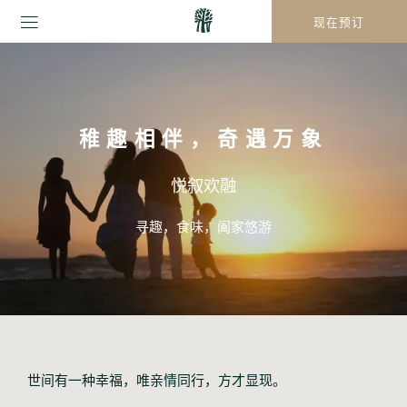
现在预订
稚趣相伴，奇遇万象
悦叙欢融
寻趣，食味，阖家悠游
世间有一种幸福，唯亲情同行，方才显现。