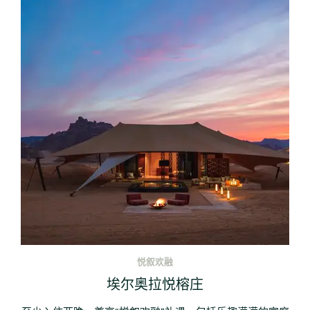
悦叙欢融
埃尔奥拉悦榕庄