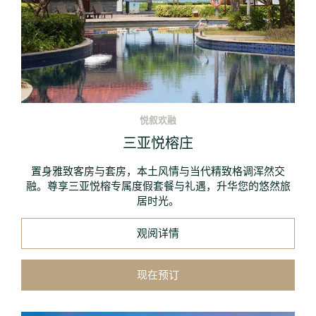
悦叙欢融
三亚悦榕庄
置身雅致客房与套房，本土风情与当代精致格调浑然交
融。尊享三亚悦榕专属度假套餐与礼遇，升华您的悠然旅
居时光。
观阅详情
现在预订