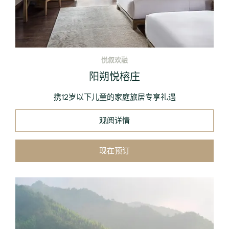
悦叙欢融
阳朔悦榕庄
携12岁以下儿童的家庭旅居专享礼遇
观阅详情
现在预订