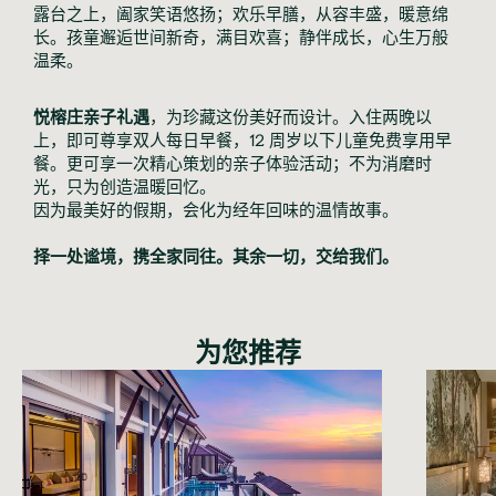
露台之上，阖家笑语悠扬；欢乐早膳，从容丰盛，暖意绵
长。孩童邂逅世间新奇，满目欢喜；静伴成长，心生万般
温柔。
悦榕庄亲子礼遇
，为珍藏这份美好而设计。入住两晚以
上，即可尊享双人每日早餐，12 周岁以下儿童免费享用早
餐。更可享一次精心策划的亲子体验活动；不为消磨时
光，只为创造温暖回忆。
因为最美好的假期，会化为经年回味的温情故事。
择一处谧境，携全家同往。其余一切，交给我们。
为您推荐