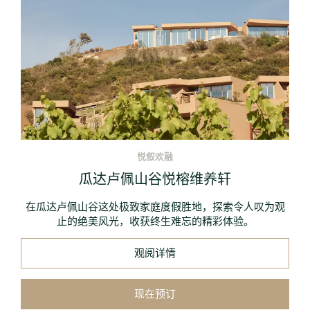
悦叙欢融
瓜达卢佩山谷悦榕维养轩
在瓜达卢佩山谷这处极致家庭度假胜地，探索令人叹为观
止的绝美风光，收获终生难忘的精彩体验。
观阅详情
现在预订