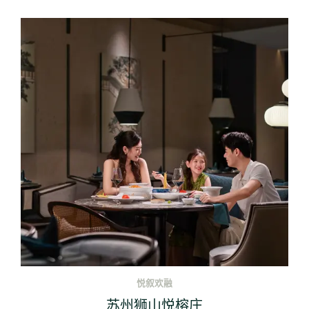
悦叙欢融
苏州狮山悦榕庄