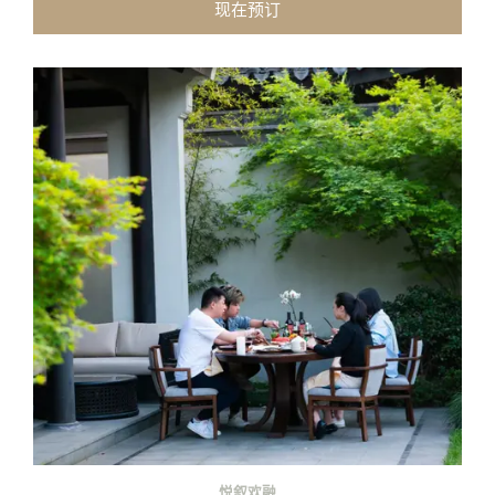
现在预订
悦叙欢融