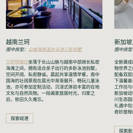
越南兰珂
新加坡
图中房型：
山坡海景温水泳池三卧别墅
图中房型
兰珂悦榕庄
坐落于长山山脉与越南中部绵长私密
全新建成
海滩之间，拥有适合亲子出行的多卧泳池别墅，
物世界之
空间开阔、私密静谧。晨起共享温情早餐，南中
配备双层
国海的壮阔景观在晨光中渐渐展开、畅玩儿童泳
下温馨基
池，亦可参加定制活动，沉浸式体验丰富的在地
工作坊与
文化与自然风物。一段阖家旅居时光，归家之
新加坡动
后，依旧久久难忘。
川生态园
礼遇中包
奇妙旅程
探索岘港
探索新