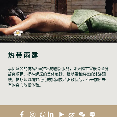
热带雨露
享负盛名的悦榕Spa推出的创新服务，如天降甘霖般令全身
舒爽顺畅。提神解乏的美体磨砂，继以柔和绵密的沐浴润
肤。护疗师以精妙绝伦的指间技艺驱散疲劳，带来前所未
有的身心放松体验。