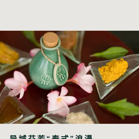
异域芬芳“泰式”浪漫