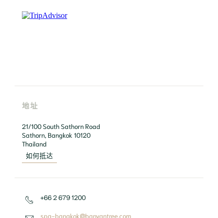
地址
21/100 South Sathorn Road

Sathorn, Bangkok 10120

如何抵达
+66 2 679 1200
spa-bangkok@banyantree.com