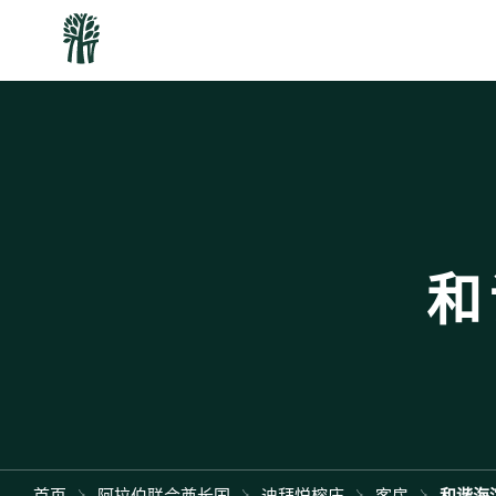
和
首页
阿拉伯联合酋长国
迪拜悦榕庄
客房
和谐海