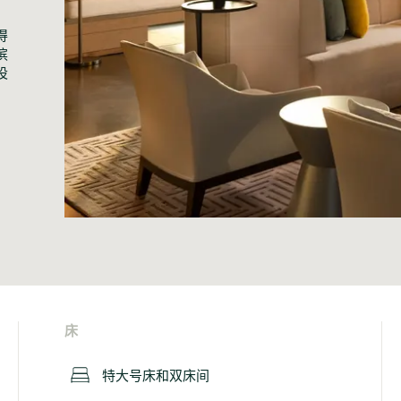
得
滨
设
床
特大号床和双床间