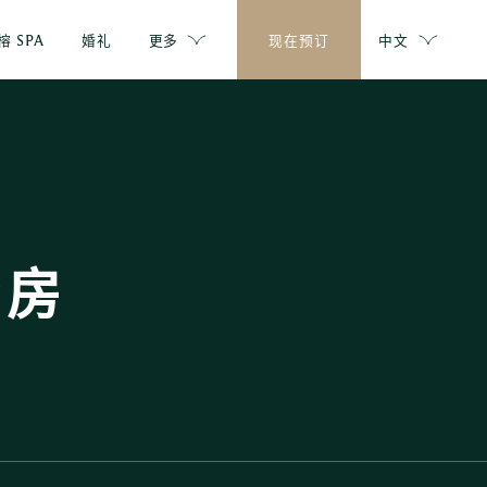
榕 SPA
婚礼
更多
现在预订
中文
套房