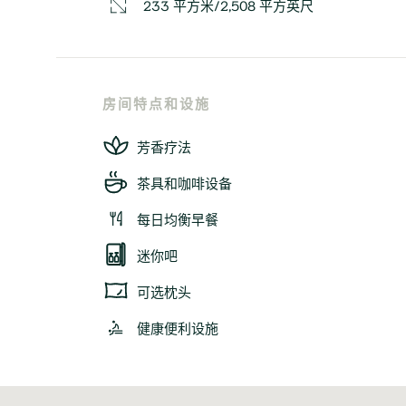
233 平方米/2,508 平方英尺
房间特点和设施
芳香疗法
茶具和咖啡设备
每日均衡早餐
迷你吧
可选枕头
健康便利设施