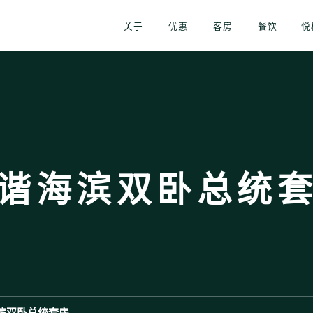
关于
优惠
客房
餐饮
悦
谐海滨双卧总统
滨双卧总统套房