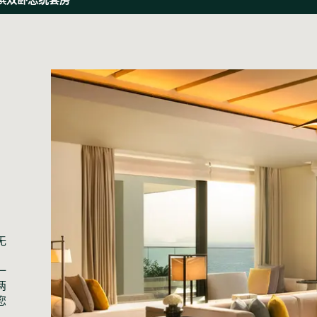
无
，
一
两
您