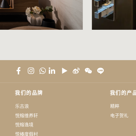
我们的品牌
我们的产
乐古浪
精粹
悦榕维养轩
电子贺礼
悦榕逸境
悦椿度假村