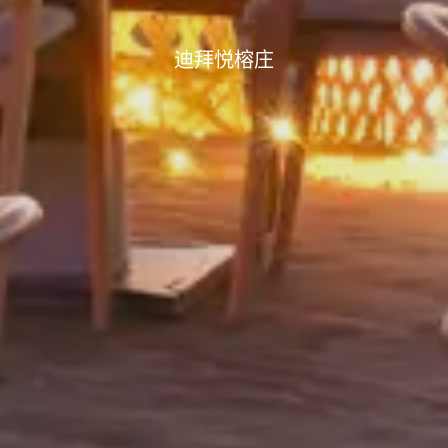
迪拜悦榕庄