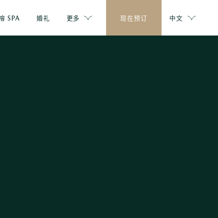
榕 SPA
婚礼
更多
现在预订
中文