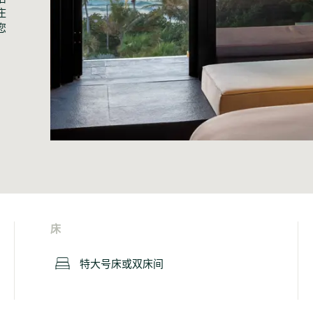
庄
您
床
特大号床或双床间