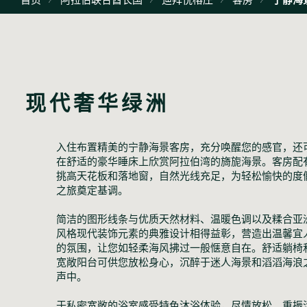
现代奢华绿洲
入住布置精美的宁静海景客房，充分唤醒您的感官，还
在舒适的豪华睡床上欣赏阿拉伯湾的旖旎海景。客房配
挑高天花板和落地窗，自然光线充足，为轻松愉快的度
之旅奠定基调。
简洁的图形线条与优质天然材料、温暖色调以及糅合亚
风格现代装饰元素的典雅设计相得益彰，营造出温馨宜
的氛围，让您如轻柔海风拂过一般惬意自在。舒适躺椅
宽敞阳台可供您放松身心，沉醉于迷人海景和滔滔海浪
声中。
于私密宽敞的浴室感受特色沐浴体验，尽情放松、重振