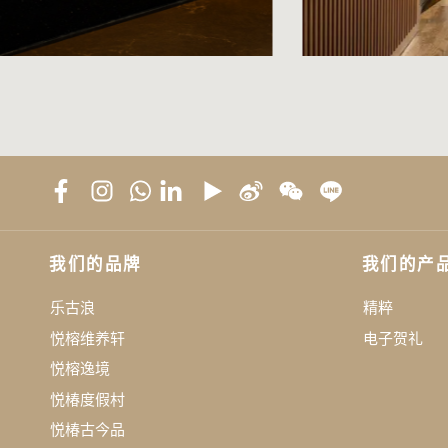
我们的品牌
我们的产
乐古浪
精粹
悦榕维养轩
电子贺礼
悦榕逸境
悦椿度假村
悦椿古今品