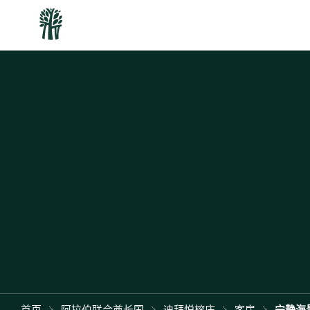
首页
阿拉伯联合酋长国
迪拜悦榕庄
客房
宁静海