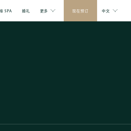
榕 SPA
婚礼
更多
现在预订
中文