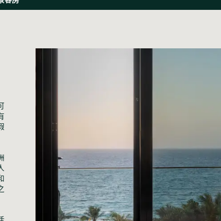
可
有
假
洲
人
和
之
活