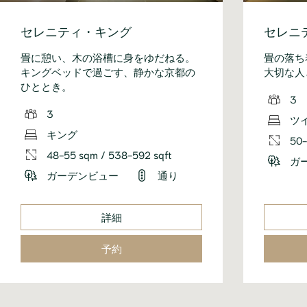
セレニティ・キング
セレニ
畳に憩い、木の浴槽に身をゆだねる。
畳の落ち
キングベッドで過ごす、静かな京都の
大切な人
ひととき。
3
3
ツ
キング
50-
48-55 sqm / 538-592 sqft
ガ
ガーデンビュー
通り
詳細
予約