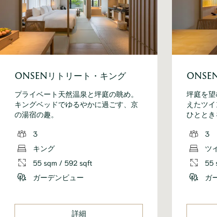
ONSENリトリート・キング
ONS
プライベート天然温泉と坪庭の眺め。
坪庭を望
キングベッドでゆるやかに過ごす、京
えたツイ
の湯宿の趣。
ひととき
3
3
キング
ツ
55 sqm / 592 sqft
55 
ガーデンビュー
ガ
詳細