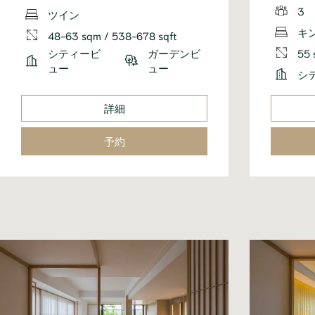
3
ツイン
キ
48-63 sqm / 538-678 sqft
55 
シティービ
ガーデンビ
ュー
ュー
シ
詳細
予約