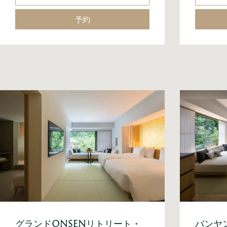
予約
グランドONSENリトリート・
バンヤ