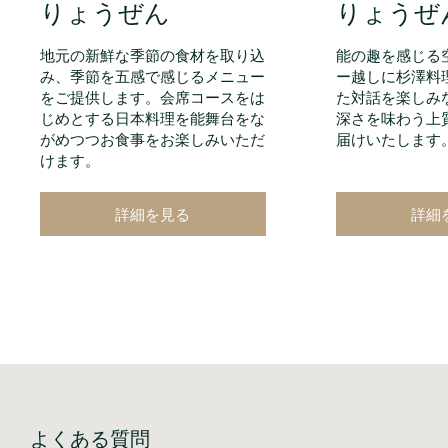
りょうぜん
りょうぜん
地元の新鮮な季節の食材を取り込
能の趣を感じる
み、季節を五感で感じるメニュー
ー越しに杉澤料
をご提供します。会席コースをは
た対話を楽しみ
じめとする日本料理を能舞台をな
深さを味わう上
がめつつお食事をお楽しみいただ
届けいたします
けます。
詳細を見る
詳細
よくある質問