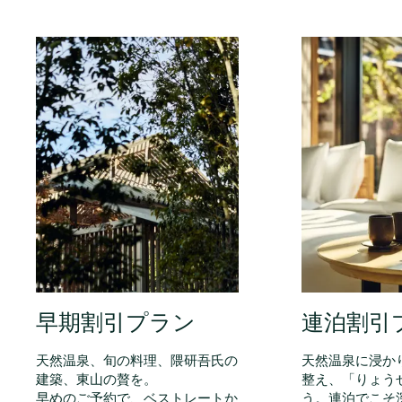
早期割引プラン
連泊割引
天然温泉、旬の料理、隈研吾氏の
天然温泉に浸か
建築、東山の贅を。
整え、「りょう
早めのご予約で、ベストレートか
う。連泊でこそ