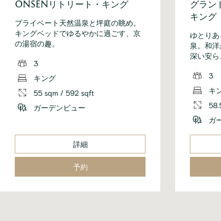
ONSENリトリート・キング
グラン
キング
プライベート天然温泉と坪庭の眺め。
キングベッドでゆるやかに過ごす、京
ゆとりあ
の湯宿の趣。
泉。和洋
深い安ら
3
3
キング
キ
55 sqm / 592 sqft
58.
ガーデンビュー
ガ
詳細
予約