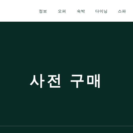
정보
오퍼
숙박
다이닝
스파
사전 구매