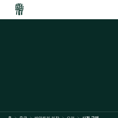
홈
중국
반얀트리 리장
오퍼
사전 구매