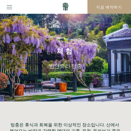
지금 예약하기
체험
반얀트리 텅충
텅충은 휴식과 회복을 위한 이상적인 장소입니다. 산에서 
불어오는 바람과 강렬한 열대의 기후, 온천, 둘러보기 좋은 