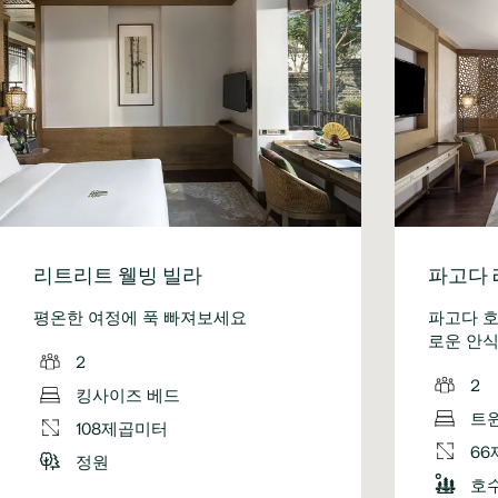
리트리트 웰빙 빌라
파고다 
평온한 여정에 푹 빠져보세요
파고다 
로운 안식
2
2
킹사이즈 베드
트
108제곱미터
6
정원
호