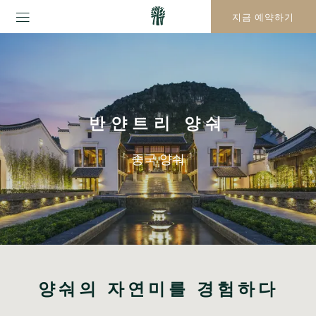
지금 예약하기
반얀트리 양숴
중국 양숴
양숴의 자연미를 경험하다