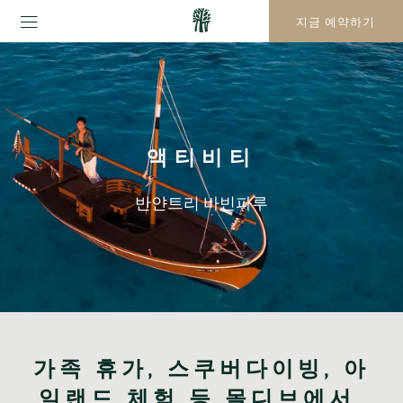
지금 예약하기
액티비티
반얀트리 바빈파루
가족 휴가, 스쿠버다이빙, 아
일랜드 체험 등 몰디브에서 