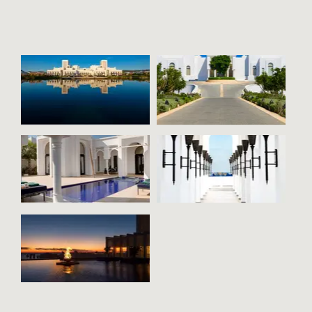
호수
호텔 메인 입구
빌라 외부
외부 루프톱
외부 일몰