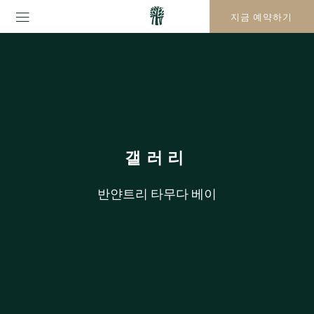
지금 예약하기
갤러리
반얀트리 타무다 베이