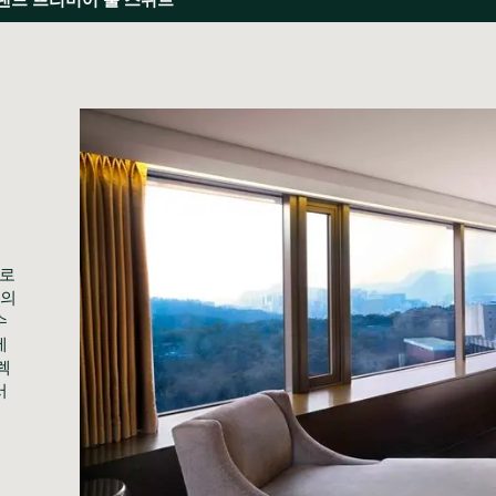
으로
개의
수
에
렉
서