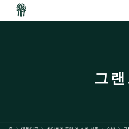
그랜
홈
대한민국
반얀트리 클럽 앤 스파 서울
숙박
그