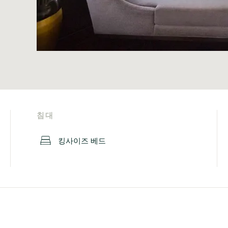
침대
킹사이즈 베드