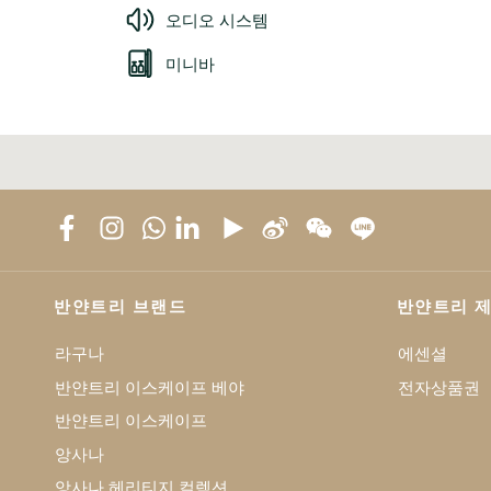
오디오 시스템
미니바
반얀트리 브랜드
반얀트리 
라구나
에센셜
반얀트리 이스케이프 베야
전자상품권
반얀트리 이스케이프
앙사나
앙사나 헤리티지 컬렉션