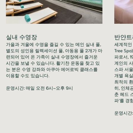
실내 수영장
반얀트
가을과 겨울에 수영을 즐길 수 있는 메인 실내 풀,
세계적인 
별도의 성인용 릴렉세이션 풀, 아동용 풀 2개가 마
Tree S
련되어 있어 온 가족이 실내 수영장에서 즐거운
파로서, 
시간을 보낼 수 있습니다. 활기찬 운동을 찾고 있
계인의 사
는 분은 수영 강좌와 아쿠아 에어로빅 클래스를
스파 서울
이용할 수도 있습니다.
개별 욕실
최적의 환
운영시간: 매일 오전 6시~오후 9시
히, 인체
춘 헤드 
파’를 경
운영시간: