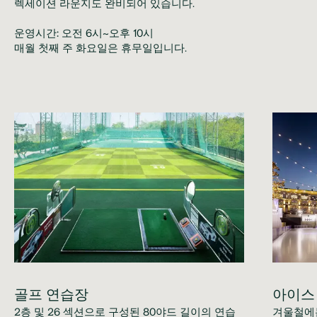
렉세이션 라운지도 완비되어 있습니다.
운영시간: 오전 6시~오후 10시
매월 첫째 주 화요일은 휴무일입니다.
골프 연습장
아이스
2층 및 26 섹션으로 구성된 80야드 길이의 연습
겨울철에는