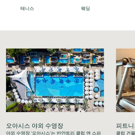
테니스
웨딩
오아시스 야외 수영장
피트니
야외 수영장 '오아시스'는 반얀트리 클럽 앤 스파
클럽 건물