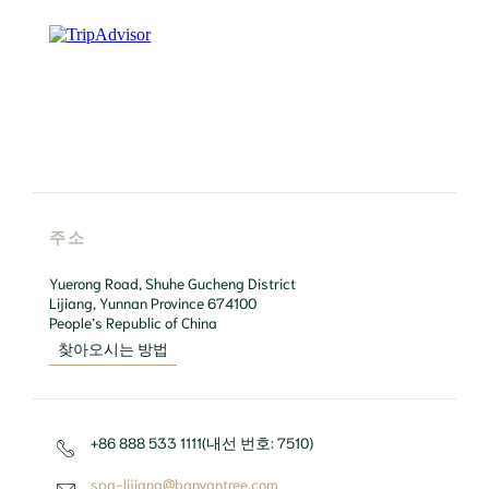
주소
Yuerong Road, Shuhe Gucheng District

Lijiang, Yunnan Province 674100

People’s Republic of China
찾아오시는 방법
+86 888 533 1111(내선 번호: 7510)
spa-lijiang@banyantree.com