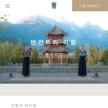
지금 예약하기
반얀트리 리장
중국 리장
여행객 레이팅