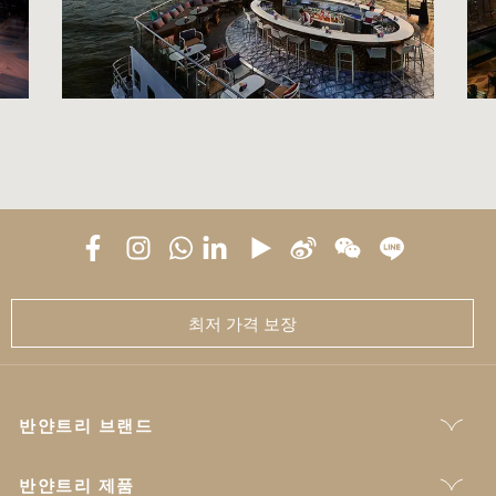
최저 가격 보장
반얀트리 브랜드
반얀트리 제품