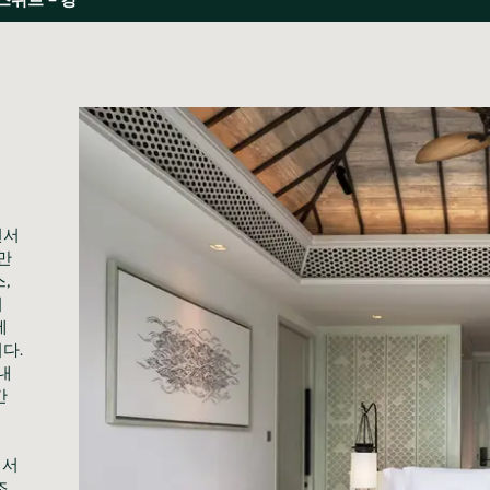
면서
만
,
어
에
다.
내
간
에서
조