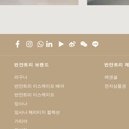
반얀트리 브랜드
반얀트리 
라구나
에센셜
반얀트리 이스케이프 베야
전자상품권
반얀트리 이스케이프
앙사나
앙사나 헤리티지 컬렉션
가리야