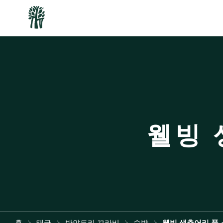
웰빙 
홈
태국
반얀트리 끄라비
숙박
웰빙 생츄어리 풀 