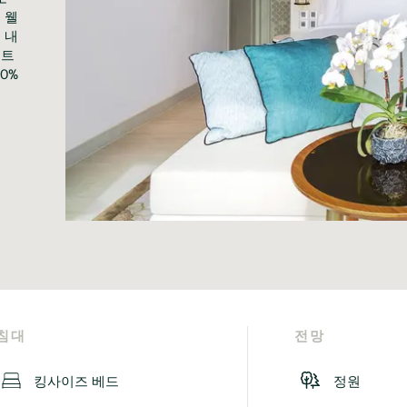
 웰
 내
리트
0%
침대
전망
킹사이즈 베드
정원