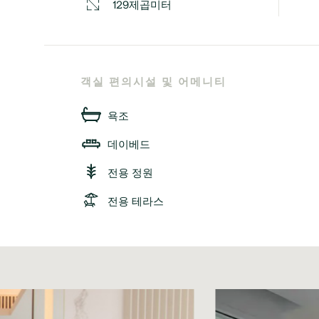
129제곱미터
객실 편의시설 및 어메니티
욕조
데이베드
전용 정원
전용 테라스