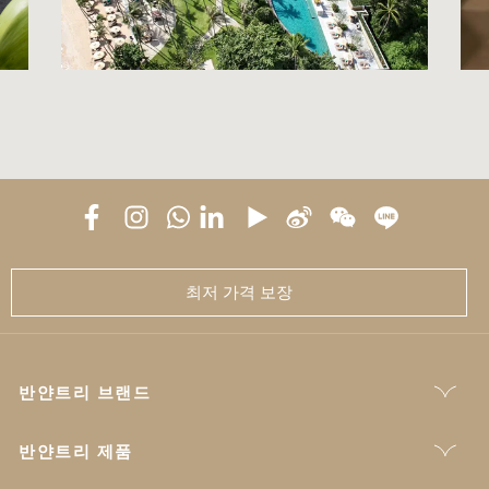
최저 가격 보장
반얀트리 브랜드
반얀트리 제품