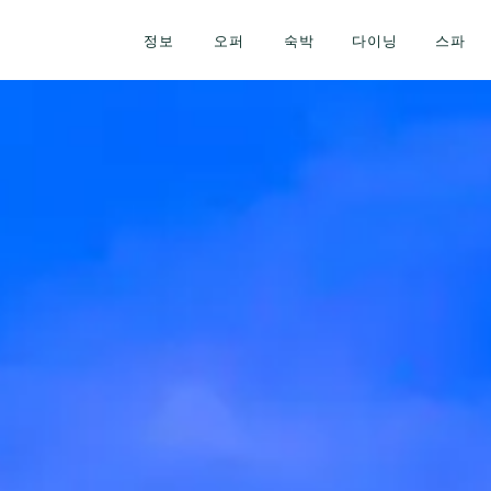
정보
오퍼
숙박
다이닝
스파