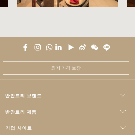
최저 가격 보장
반얀트리 브랜드
반얀트리 제품
기업 사이트